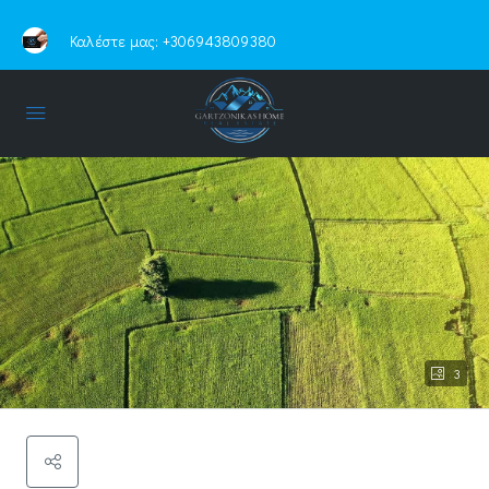
Καλέστε μας:
+306943809380
3