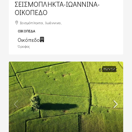
ΣΕΙΣΜΟΠΛΗΚΤΑ-ΙΩΑΝΝΙΝΑ-
ΟΙΚΟΠΕΔΟ
Σεισμόπληκτα, Ιωάννινα,
ΟΙΚΌΠΕΔΑ
Οικόπεδο
Όροφος
65.000€
ΠΏΛΗΣΗ