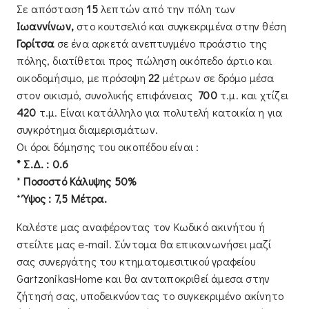
Σε απόσταση
15
λεπτών από την πόλη των
Ιωαννίνων,
στο κουτσελιό και συγκεκριμένα στην θέση
Γορίτσα
σε ένα αρκετά ανεπτυγμένο προάστιο της
πόλης, διατίθεται προς πώληση οικόπεδο άρτιο και
οικοδομήσιμο, με πρόσοψη
22
μέτρων σε δρόμο μέσα
στον οικισμό, συνολικής επιφάνειας
700
τ.μ. και χτίζει
420
τ.μ. Είναι κατάλληλο για πολυτελή κατοικία η για
συγκρότημα διαμερισμάτων.
Οι όροι δόμησης του οικοπέδου είναι :
*
Σ.Δ. : 0.6
*
Ποσοστό Κάλυψης 50%
*
Ύψος : 7,5 Μέτρα.
Καλέστε μας αναφέροντας τον Κωδικό ακινήτου ή
στείλτε μας e-mail. Σύντομα θα επικοινωνήσει μαζί
σας συνεργάτης του κτηματομεσιτικού γραφείου
GartzonikasHome και θα ανταποκριθεί άμεσα στην
ζήτησή σας, υποδεικνύοντας το συγκεκριμένο ακίνητο