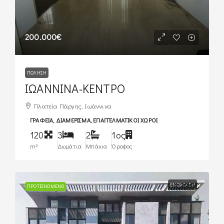
200.000€
ΠΏΛΗΣΗ
ΙΩΑΝΝΙΝΑ-ΚΕΝΤΡΟ
Πλατεία Πάργης, Ιωάννινα
ΓΡΑΦΕΊΑ, ΔΙΑΜΈΡΙΣΜΑ, ΕΠΑΓΓΕΛΜΑΤΙΚΟΊ ΧΏΡΟΙ
120
3
2
1ος
m²
Δωμάτια
Μπάνια
Όροφος
1.200€
ΕΝΟΙΚΊΑΣΗ
ΠΡΟΤΕΙΝΌΜΕΝΟ