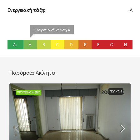
Ενεργειακή τάξη:
A
| Ενεργειακή κλάση A
A+
A
B
C
D
E
F
G
H
Παρόμοια Ακίνητα
200.000€
ΠΏΛΗΣΗ
ΠΡΟΤΕΙΝΌΜΕΝΟ