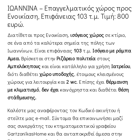
ΙΩΑΝΝΙΝΑ – Επαγγελματικός χώρος προς
Ενοικίαση, Επιφάνειας 103 τ.μ. Τιμή: 800
ευρώ.
Διατίθεται προς Ενοικίαση,
ισόγειος χώρος
σε κτίριο,
σε ένα από τα καλύτερα σημεία της πόλης των
Ιωαννίνων. Είναι επιφάνειας
103
τ.μ.
Ισόγειο με ράμπα
Αμεα.
Βρίσκεται στην
Ριζάρειο
πολιτεία
στους
Αμπελόκηπους
και είναι κατάλληλο για χρήση
Ιατρείου
,
διότι διαθέτει
χώρο υποδοχής
, έτοιμους κλεισμένους
χώρους για λειτουργία και
2 wc
. Επίσης έχει
θέρμανση
με
κλιματισμό
,
δεν έχει
κοινόχρηστα και διαθέτει
θέση
στάθμευσης.
Καλέστε μας αναφέροντας τον Κωδικό ακινήτου ή
στείλτε μας e-mail. Σύντομα θα επικοινωνήσει μαζί
σας συνεργάτης του κτηματομεσιτικού γραφείου
GartzonikasHome και θα ανταποκριθεί άμεσα στην