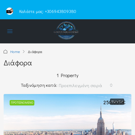
Καλέστε μας:
+306943809380
Home
Διάφορα
Διάφορα
1 Property
Ταξινόμηση κατά:
Προεπιλεγμένη σειρά
250.000€
ΠΏΛΗΣΗ
ΠΡΟΤΕΙΝΌΜΕΝΟ