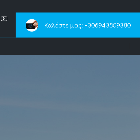
Καλέστε μας:
+306943809380