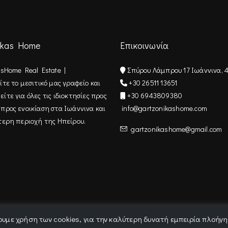
ikas Home
Επικοινωνία
asHome Real Estate |
Σπύρου Λάμπρου 17 Ιωάννινα, 
τε τo μεσιτικό μας γραφείο και
+30 26511 13651
τε για όλες τις ιδιοκτησίες προς
+30 6943809380
προς ενοικίαση στα Ιωάννινα και
info@gartzonikashome.com
τερη περιοχή της Ηπείρου.
gartzonikashome@gmail.com
υμε χρήση των cookies, για την καλύτερη δυνατή εμπειρία πλοήγ