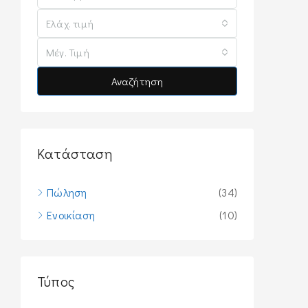
Ελάχ. τιμή
Μέγ. Τιμή
Αναζήτηση
Κατάσταση
Πώληση
(34)
Ενοικίαση
(10)
Τύπος