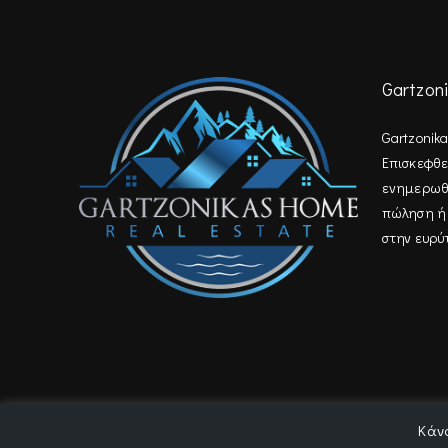
Gartzon
Gartzonik
Επισκεφθεί
ενημερωθεί
πώληση ή 
στην ευρύ
Κάνο