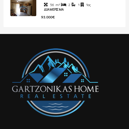
56
m²
2
1
1ος
ΔΙΑΜΈΡΙΣΜΑ
93.000€