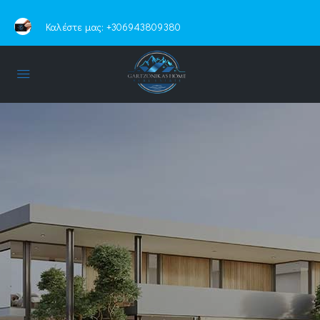
Καλέστε μας:
+306943809380