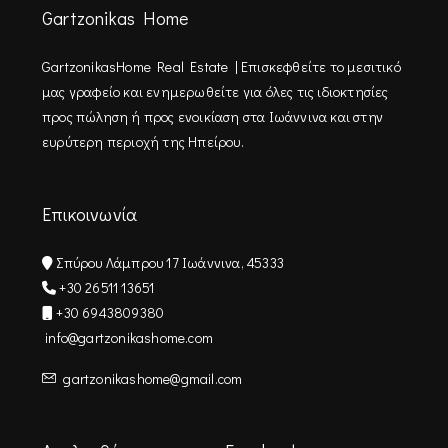
Gartzonikas Home
GartzonikasHome Real Estate | Επισκεφθείτε τo μεσιτικό
μας γραφείο και ενημερωθείτε για όλες τις ιδιοκτησίες
προς πώληση ή προς ενοικίαση στα Ιωάννινα και στην
ευρύτερη περιοχή της Ηπείρου.
Επικοινωνία
Σπύρου Λάμπρου 17 Ιωάννινα, 45333
+30 26511 13651
+30 6943809380
info@gartzonikashome.com
gartzonikashome@gmail.com