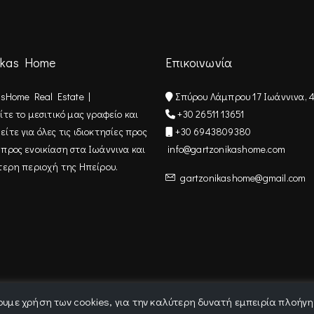
ikas Home
Επικοινωνία
asHome Real Estate |
Σπύρου Λάμπρου 17 Ιωάννινα, 
τε τo μεσιτικό μας γραφείο και
+30 26511 13651
τε για όλες τις ιδιοκτησίες προς
+30 6943809380
προς ενοικίαση στα Ιωάννινα και
info@gartzonikashome.com
τερη περιοχή της Ηπείρου.
gartzonikashome@gmail.com
υμε χρήση των cookies, για την καλύτερη δυνατή εμπειρία πλοήγ