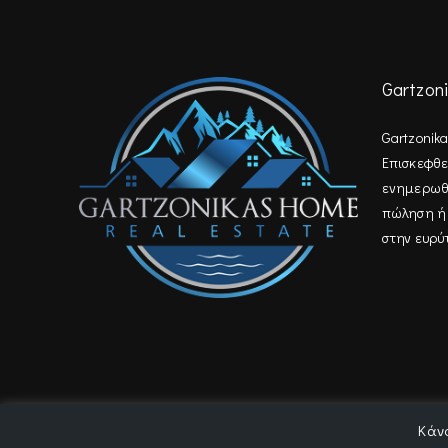
Gartzon
Gartzonik
Επισκεφθεί
ενημερωθεί
πώληση ή 
στην ευρύ
Κάνο