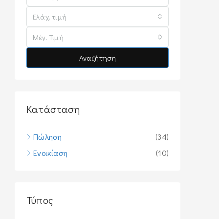
Ελάχ. τιμή
Μέγ. Τιμή
Αναζήτηση
Κατάσταση
Πώληση
(34)
Ενοικίαση
(10)
Τύπος