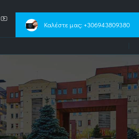
Καλέστε μας:
+306943809380